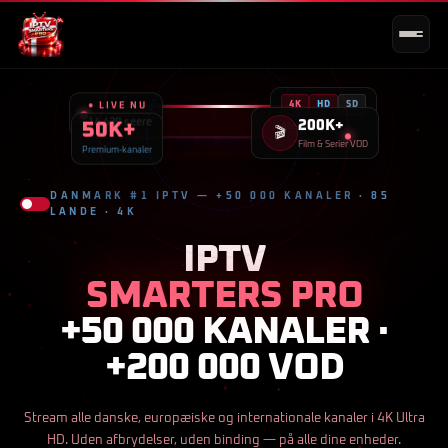
TV 2
Nyhederne —
Aftenudsendelse
22:00
TV 2 Zulu
Superliga — FC København
v Brøndby
20:00
● LIVE NU
4K
HD
SD
14.439 seere
TV 2 Charlie
Mord uden grænser —
50K+
IPTV SMARTERS PRO
LIVE
05.40
Alle kvaliteter
200K+
🎬
Sæson 4
21:00
Film & Serier VOD
Premium-kanaler
TV3
Premier League — Liverpool v
DANMARK #1 IPTV — +50 000 KANALER · 85
Chelsea
20:45
LANDE · 4K
Canal 9
Robinson Ekspeditionen —
IPTV
Live
20:00
Discovery
MythBusters —
SMARTERS PRO
Specialafsnit
21:30
+50 000 KANALER ·
Eurosport
Formel 1 — Miami Grand
Prix
22:00
+200 000 VOD
BBC
Panorama —
Documentary
21:00
Stream alle danske, europæiske og internationale kanaler i 4K Ultra
DR1
TV Avisen —
HD. Uden afbrydelser, uden binding — på alle dine enheder.